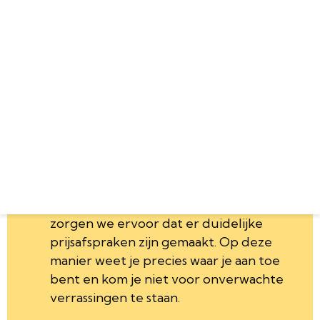
Geen verrassingen,
eerlijke
en
transparante
prijzen.
Zorgeloos is ook écht zorgeloos.
Voordat we aan een project beginnen,
zorgen we ervoor dat er duidelijke
prijsafspraken zijn gemaakt. Op deze
manier weet je precies waar je aan toe
bent en kom je niet voor onverwachte
verrassingen te staan.